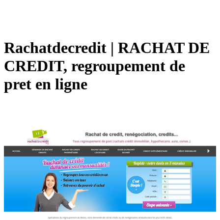
Rachat­decre­dit | RACHAT DE
CREDIT, reg­roupe­ment de
pret en ligne