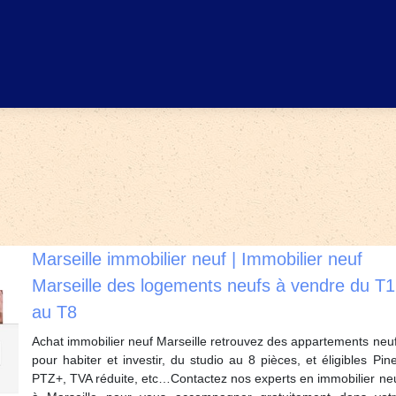
Marseille immobilier neuf | Immobilier neuf
Marseille des logements neufs à vendre du T1
au T8
Achat immobilier neuf Marseille retrouvez des appartements neu
pour habiter et investir, du studio au 8 pièces, et éligibles Pine
PTZ+, TVA réduite, etc…Contactez nos experts en immobilier ne