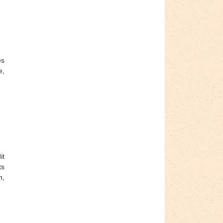
es
e,
it
ts
n,