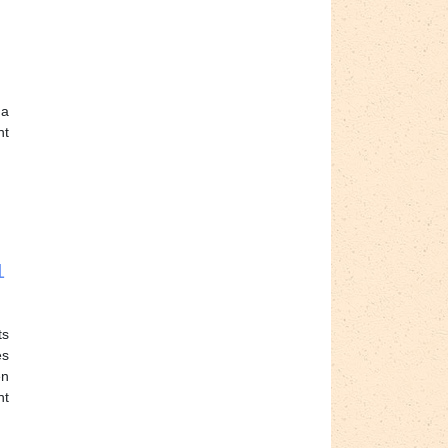
 a
nt
1
ts
es
en
nt