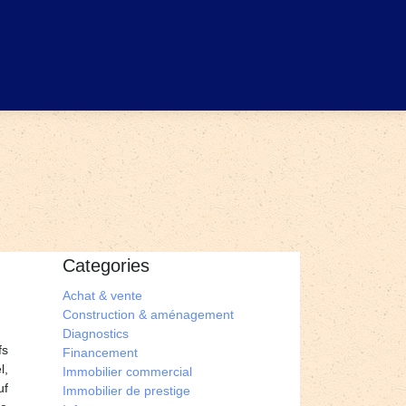
Categories
Achat & vente
Construction & aménagement
Diagnostics
fs
Financement
l,
Immobilier commercial
uf
Immobilier de prestige