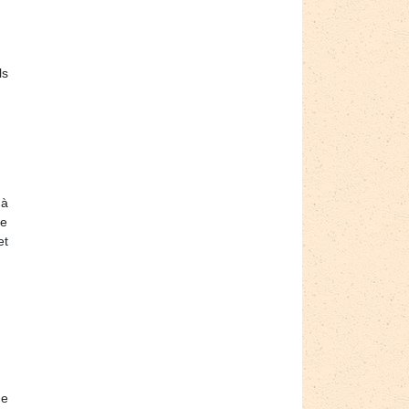
ls
 à
te
et
de