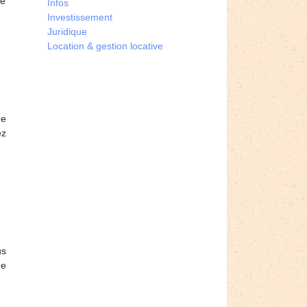
re
Infos
Investissement
Juridique
Location & gestion locative
de
ez
us
ue