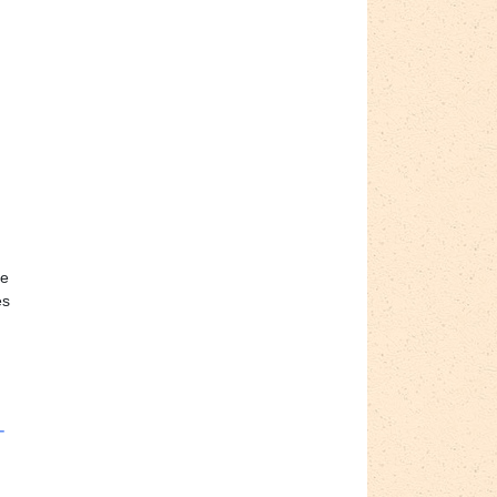
de
es
­