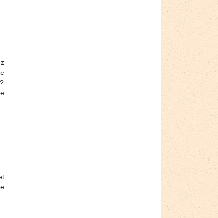
ez
re
 ?
re
et
de