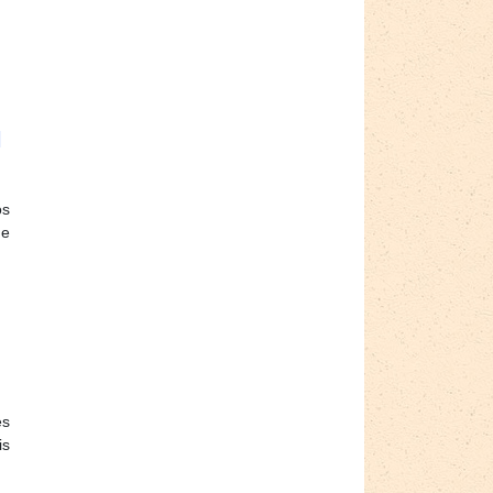
l
os
de
es
is