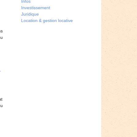
Infos
Investissement
Juridique
Location & gestion locative
ns
ou
­
at
ou