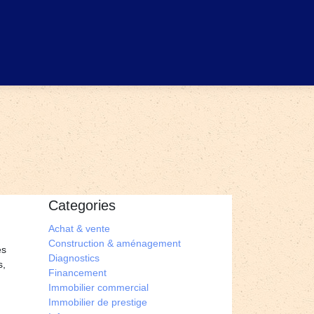
Categories
Achat & vente
Construction & aménagement
es
Diagnostics
s,
Financement
Immobilier commercial
Immobilier de prestige