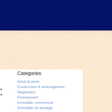
Categories
Achat & vente
Construction & aménagement
er
Diagnostics
es
Financement
Immobilier commercial
Immobilier de prestige