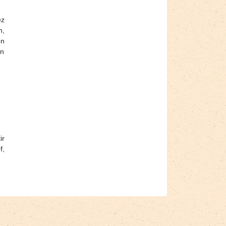
ez
n,
on
en
ir
f,